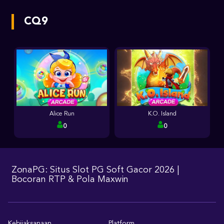
CQ9
Alice Run
K.O. Island
0
0
ZonaPG: Situs Slot PG Soft Gacor 2026 |
Bocoran RTP & Pola Maxwin
Kebijaksanaan
Platform