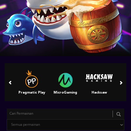
Pragmatic Play
MicroGaming
Hacksaw
King