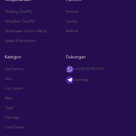
Tentang ZonaPG
Promosi
Kebijakan ZonaPG
Loyalty
Pertanyaan Umum (FAQs)
Referral
Syarat & Ketentuan
Kategori
Dukungan
Hot Games
+6285187493379
Slots
cszonapg
Live Casino
Race
Togel
Olahraga
Crash Game