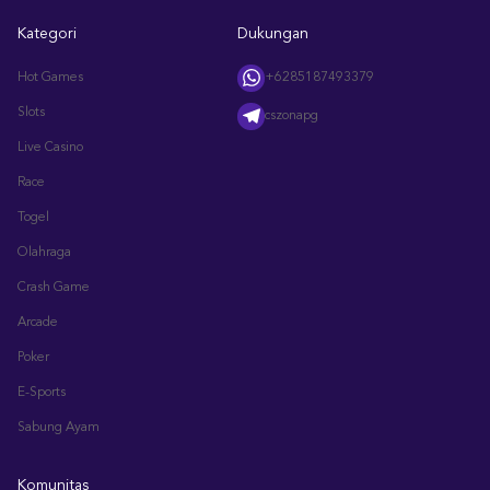
Kategori
Dukungan
Hot Games
+6285187493379
Slots
cszonapg
Live Casino
Race
Togel
Olahraga
Crash Game
Arcade
Poker
E-Sports
Sabung Ayam
Komunitas