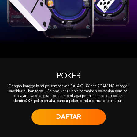
POKER
Dengan bangga kami persembahkan BALAKPLAY dan 9GAMING sebagai
provider pilihan terbaik Se Asia untuk jenis permainan poker dan domino.
di dalamnya dilengkapi dengan berbagai permainan seperti poker,
dominoQQ, poker omaha, bandar poker, bandar ceme, capsa susun.
DAFTAR