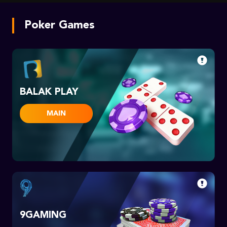
Poker Games
BALAK PLAY
MAIN
9GAMING