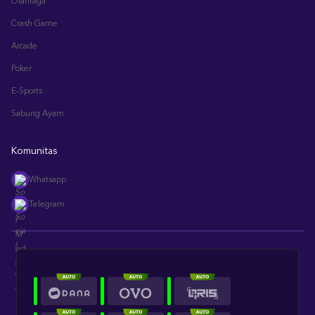
Olahraga
Crash Game
Arcade
Poker
E-Sports
Sabung Ayam
Komunitas
Whatsapp
Telegram