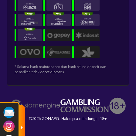
* Selama bank maintenance dan bank offline deposit dan
penarikan tidak dapat diproses
©2026 ZONAPG. Hak cipta dilindungi | 18+