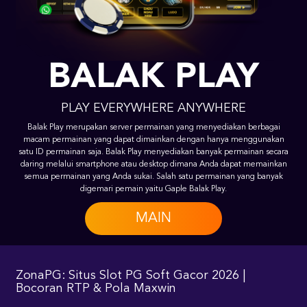
BALAK PLAY
PLAY EVERYWHERE ANYWHERE
Balak Play merupakan server permainan yang menyediakan berbagai
macam permainan yang dapat dimainkan dengan hanya menggunakan
satu ID permainan saja. Balak Play menyediakan banyak permainan secara
daring melalui smartphone atau desktop dimana Anda dapat memainkan
semua permainan yang Anda sukai. Salah satu permainan yang banyak
digemari pemain yaitu Gaple Balak Play.
MAIN
ZonaPG: Situs Slot PG Soft Gacor 2026 |
Bocoran RTP & Pola Maxwin