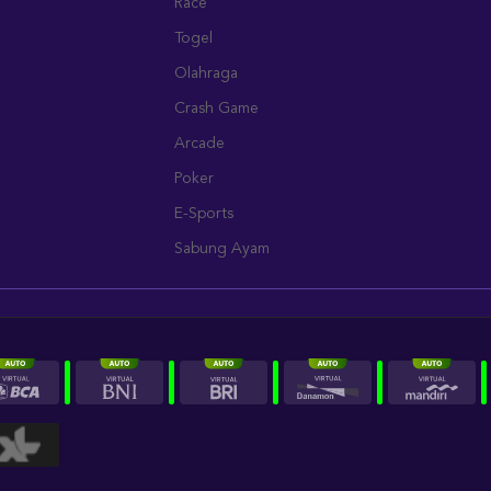
Race
Togel
Olahraga
Crash Game
Arcade
Poker
E-Sports
Sabung Ayam