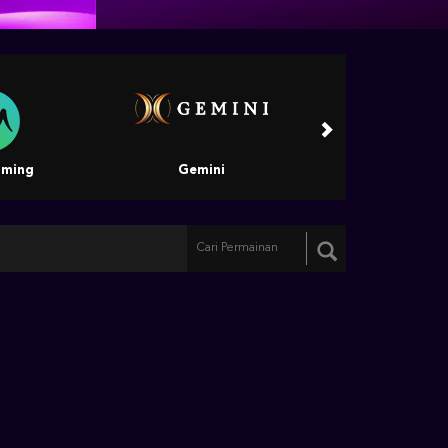
aming
Gemini
InOut