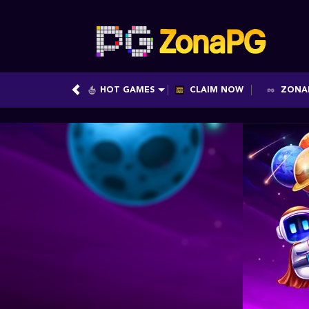
HOT GAMES
CLAIM NOW
ZONA