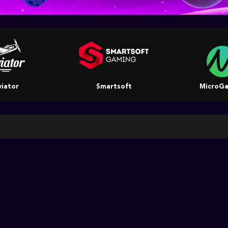
viator
Smartsoft
MicroG