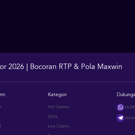
cor 2026 | Bocoran RTP & Pola Maxwin
orm
Kategori
Dukung
i
Hot Games
+628
Slots
cszo
l
Live Casino