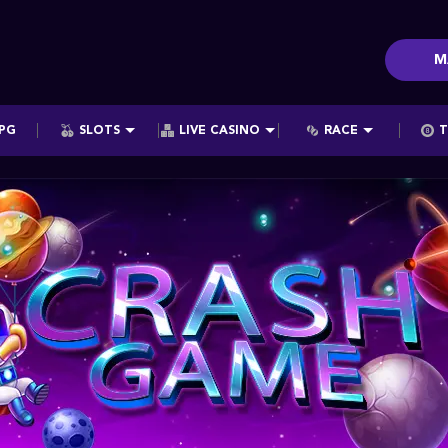
M
PG
SLOTS
LIVE CASINO
RACE