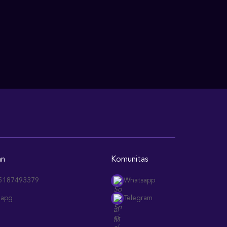
an
Komunitas
5187493379
Whatsapp
napg
Telegram