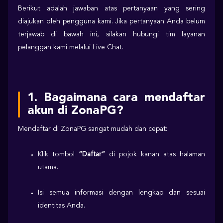
Berikut adalah jawaban atas pertanyaan yang sering
diajukan oleh pengguna kami. Jika pertanyaan Anda belum
terjawab di bawah ini, silakan hubungi tim layanan
pelanggan kami melalui Live Chat.
1.
Bagaimana cara mendaftar
akun di ZonaPG?
Mendaftar di ZonaPG sangat mudah dan cepat:
Klik tombol
“Daftar”
di pojok kanan atas halaman
utama.
Isi semua informasi dengan lengkap dan sesuai
identitas Anda.