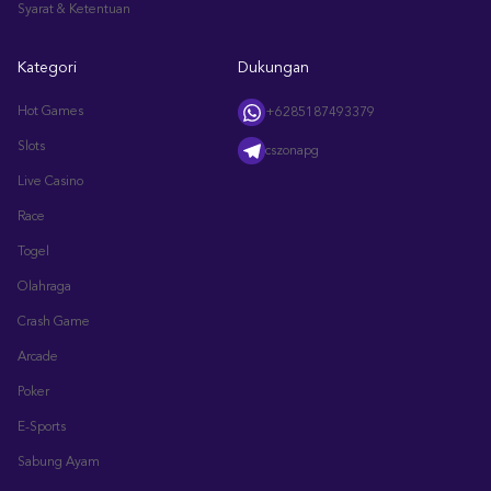
Syarat & Ketentuan
Kategori
Dukungan
Hot Games
+6285187493379
Slots
cszonapg
Live Casino
Race
Togel
Olahraga
Crash Game
Arcade
Poker
E-Sports
Sabung Ayam