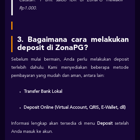
Catatan: 1 unit saldo IDR di ZonaPG mewakili
Rp1.000.
3.
Bagaimana cara melakukan
deposit di ZonaPG?
Sebelum mulai bermain, Anda perlu melakukan deposit
terlebih dahulu. Kami menyediakan beberapa metode
pembayaran yang mudah dan aman, antara lain:
Transfer Bank Lokal
Deposit Online (Virtual Account, QRIS, E-Wallet, dll)
Informasi lengkap akan tersedia di menu
Deposit
setelah
Anda masuk ke akun.