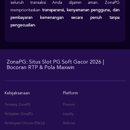
seluruh transaksi Anda dijamin aman. ZonaPG
memprioritaskan
transparansi, kenyamanan pengguna, dan
pembayaran kemenangan secara penuh tanpa
pengecualian.
ZonaPG: Situs Slot PG Soft Gacor 2026 |
Bocoran RTP & Pola Maxwin
Kebijaksanaan
Platform
Tentang ZonaPG
Promosi
Kebijakan ZonaPG
Loyalty
Pertanyaan Umum (FAQs)
Referral