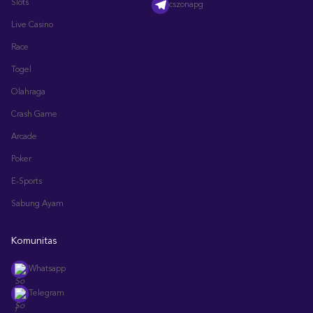
Slots
cszonapg
Live Casino
Race
Togel
Olahraga
Crash Game
Arcade
Poker
E-Sports
Sabung Ayam
Komunitas
Whatsapp
Telegram