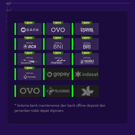
* Selama bank maintenance dan bank offline deposit dan
penarikan tidak dapat diproses