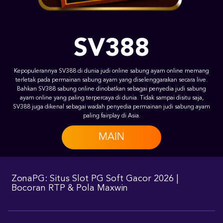
SV388
Kepopulerannya SV388 di dunia judi online sabung ayam online memang
terletak pada permainan sabung ayam yang diselenggarakan secara live.
Bahkan SV388 sabung online dinobatkan sebagai penyedia judi sabung
ayam online yang paling terpercaya di dunia. Tidak sampai disitu saja,
SV388 juga dikenal sebagai wadah penyedia permainan judi sabung ayam
paling fairplay di Asia.
MAIN
ZonaPG: Situs Slot PG Soft Gacor 2026 |
Bocoran RTP & Pola Maxwin